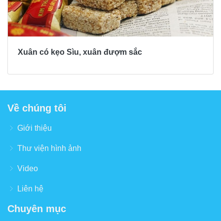
Xuân có kẹo Sìu, xuân đượm sắc
Về chúng tôi
Giới thiệu
Thư viện hình ảnh
Video
Liên hệ
Chuyên mục