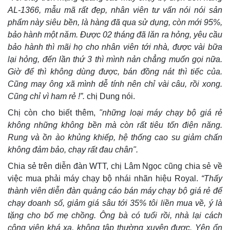
AL-1366, mẫu mã rất đẹp, nhân viên tư vấn nói nói sản
phẩm này siêu bền, là hàng đã qua sử dụng, còn mới 95%,
bảo hành một năm. Được 02 tháng đã lăn ra hỏng, yêu cầu
bảo hành thì mãi họ cho nhân viên tới nhà, được vài bữa
lại hỏng, đến lần thứ 3 thì mình nản chẳng muốn gọi nữa.
Giờ để thì không dùng được, bán đồng nát thì tiếc của.
Cũng may ông xã mình dễ tính nên chỉ vài câu, rồi xong.
Cũng chỉ vì ham rẻ !”.
chị Dung nói.
Chị còn cho biết thêm,
"những loại máy chạy bộ giá rẻ
không những không bền mà còn rất tiêu tốn điện năng.
Rung và ồn ào khủng khiếp, hệ thống cao su giảm chấn
không đảm bảo, chạy rất đau chân".
Chia sẻ trên diễn đàn WTT, chị Lâm Ngọc cũng chia sẻ về
việc mua phải máy chạy bộ nhái nhãn hiệu Royal.
“Thấy
thành viên diễn đàn quảng cáo bán máy chạy bộ giá rẻ để
chạy doanh số, giảm giá sâu tới 35% tôi liền mua về, ý là
tặng cho bố mẹ chồng. Ông bà có tuổi rồi, nhà lại cách
công viên khá xa, không tập thường xuyên được. Yên ổn