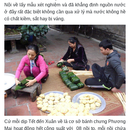
Nội về lấy mẫu xét nghiệm và đã khẳng định nguồn nước
ở đây rất đặc biệt không cần qua xử lý mà nước không hề
có chất kiềm, sắt hay bị váng.
Cứ mỗi dịp Tết đến Xuân về là cơ sở bánh chưng Phương
Mai hoạt động hết công suất với 08 nồi to, mỗi nồi chứa