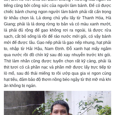
tiếng cũng bởi công sức của người làm bánh. Để có được
chiếc bánh chưng ngon người làm bánh phải rất cẩn trọng
từ khâu chọn lá. Lá dong chủ yếu lấy từ Thanh Hóa, Hà
Giang; phải là lá dong rừng to bản và có màu xanh mướt,
lá phải đủ rộng để gạo không rơi ra ngoài, lá được rửa
sạch, cắt bỏ sống lá rồi để ráo nước mới gói, có vậy bánh
mới để được lâu. Gạo nếp phải là gạo nếp nhung, hạt phải
to, nhập từ Hải Hậu, Nam Định. Đỗ xanh hạt mẩy ngâm
qua nước rồi đồ chín kỹ sau đó xay nhuyễn trước khi gói.
Thịt làm nhân cũng được tuyển chọn rất kỹ càng, phải là
thịt tươi có cả phần nạc và phần mỡ được lấy trực tiếp từ
lò mổ, sau đó thái miếng to rồi ướp qua gia vị ngon cùng
hạt tiêu, đảm bảo độ thơm nồng béo ngậy từ thịt mỡ mà khi
ăn không bị ngán.